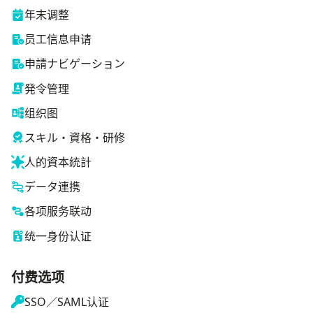
年末调整
员工信息申请
申請ナビゲーション
発令管理
组织图
スキル・資格・研修
人的資本統計
データ連携
各项服务联动
统一身份认证
付费选项
SSO／SAML认证