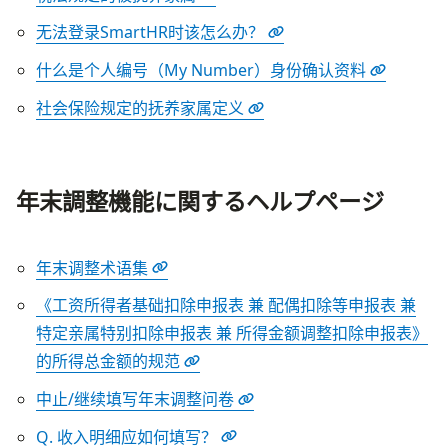
无法登录SmartHR时该怎么办？
什么是个人编号（My Number）身份确认资料
社会保险规定的抚养家属定义
年末調整機能に関するヘルプページ
年末调整术语集
《工资所得者基础扣除申报表 兼 配偶扣除等申报表 兼
特定亲属特别扣除申报表 兼 所得金额调整扣除申报表》
的所得总金额的规范
中止/继续填写年末调整问卷
Q. 收入明细应如何填写？