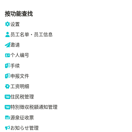
按功能查找
设置
员工名单・员工信息
邀请
个人编号
手续
申报文件
工资明细
住民税管理
特別徴収税額通知管理
源泉征收票
お知らせ管理