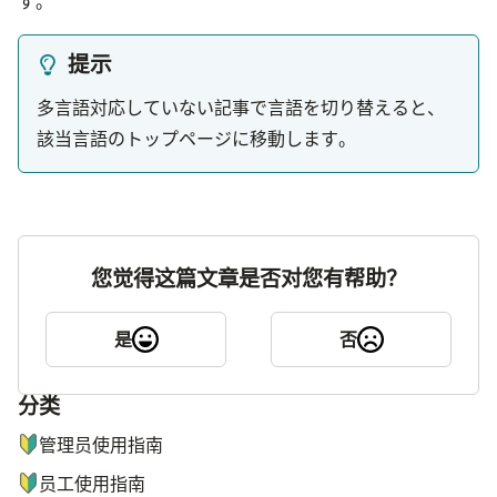
す。
提示
多言語対応していない記事で言語を切り替えると、
該当言語のトップページに移動します。
您觉得这篇文章是否对您有帮助？
是
否
分类
ナビゲーションメニュー
管理员使用指南
员工使用指南