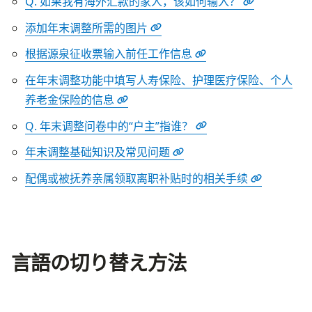
Q. 如果我有海外汇款的家人，该如何输入？
添加年末调整所需的图片
根据源泉征收票输入前任工作信息
在年末调整功能中填写人寿保险、护理医疗保险、个人
养老金保险的信息
Q. 年末调整问卷中的“户主”指谁？
年末调整基础知识及常见问题
配偶或被抚养亲属领取离职补贴时的相关手续
言語の切り替え方法