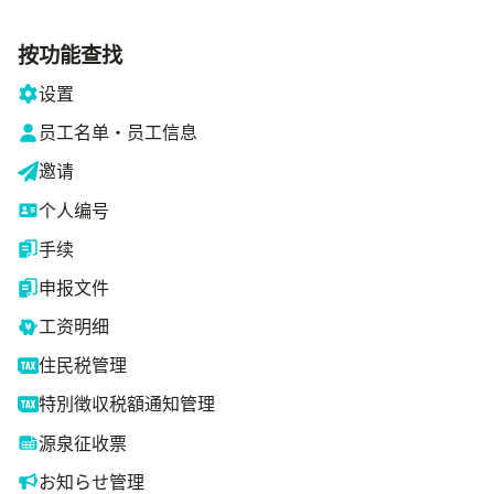
按功能查找
设置
员工名单・员工信息
邀请
个人编号
手续
申报文件
工资明细
住民税管理
特別徴収税額通知管理
源泉征收票
お知らせ管理