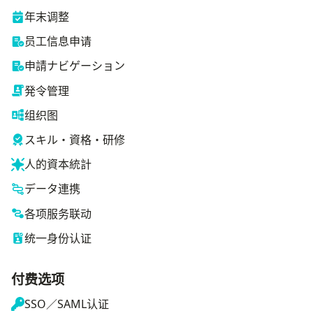
年末调整
员工信息申请
申請ナビゲーション
発令管理
组织图
スキル・資格・研修
人的資本統計
データ連携
各项服务联动
统一身份认证
付费选项
SSO／SAML认证