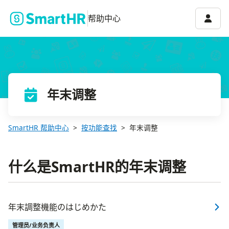
账号菜
帮助中心
年末调整
SmartHR 帮助中心
按功能查找
年末调整
什么是SmartHR的年末调整
年末調整機能のはじめかた
管理员/业务负责人