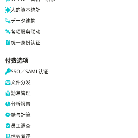
人的資本統計
データ連携
各项服务联动
统一身份认证
付费选项
SSO／SAML认证
文件分发
勤怠管理
分析报告
給与計算
员工调查
绩效考评