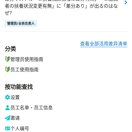
者の扶養状況変更有無」に「差分あり」が出るのはな
ぜ？
管理员/业务负责人
查看全部活用差异清单
分类
ナビゲーションメニュー
管理员使用指南
员工使用指南
按功能查找
设置
员工名单・员工信息
邀请
个人编号