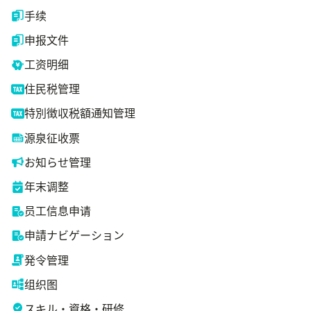
手续
申报文件
工资明细
住民税管理
特別徴収税額通知管理
源泉征收票
お知らせ管理
年末调整
员工信息申请
申請ナビゲーション
発令管理
组织图
スキル・資格・研修