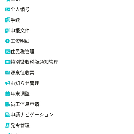
个人编号
手续
申报文件
工资明细
住民税管理
特別徴収税額通知管理
源泉征收票
お知らせ管理
年末调整
员工信息申请
申請ナビゲーション
発令管理