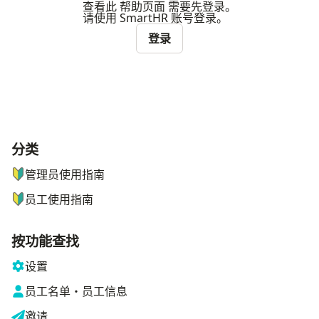
查看此 帮助页面 需要先登录。
请使用 SmartHR 账号登录。
登录
分类
ナビゲーションメニュー
管理员使用指南
员工使用指南
按功能查找
设置
员工名单・员工信息
邀请