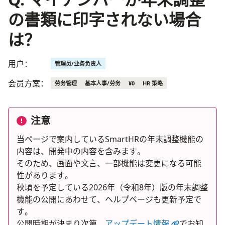
の書類に印字されない場合
は？
用户：
管理员/业务负责人
会员方案：
劳务管理
基本人事/劳务
¥0
HR 策略
注意
当ページで案内しているSmartHRの年末調整機能の
内容は、開発中の内容を含みます。
そのため、画面や文言、一部機能は変更になる可能
性があります。
秋頃を予定している2026年（令和8年）版の年末調整
機能の公開にあわせて、ヘルプページも更新予定で
す。
公開時期が決まり次第、
アップデート情報
でお知