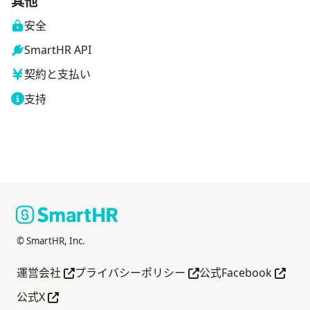
其他
安全
SmartHR API
契約と支払い
支持
© SmartHR, Inc.
在新标签页中打开
在新标签页中打开
在新标
運営会社
プライバシーポリシー
公式Facebook
在新标签页中打开
公式X