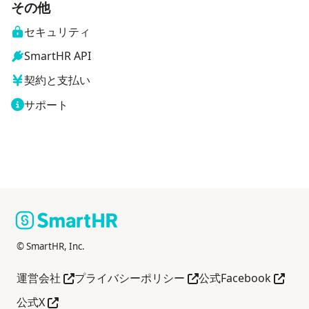
その他
セキュリティ
SmartHR API
契約と支払い
サポート
© SmartHR, Inc.
別タブで開く
別タブで開く
別タブ
運営会社
プライバシーポリシー
公式Facebook
別タブで開く
公式X