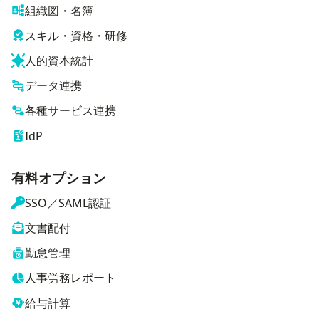
組織図・名簿
スキル・資格・研修
人的資本統計
データ連携
各種サービス連携
IdP
有料オプション
SSO／SAML認証
文書配付
勤怠管理
人事労務レポート
給与計算