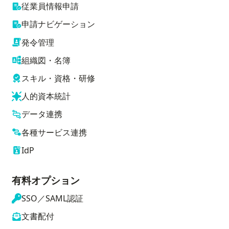
従業員情報申請
申請ナビゲーション
発令管理
組織図・名簿
スキル・資格・研修
人的資本統計
データ連携
各種サービス連携
IdP
有料オプション
SSO／SAML認証
文書配付