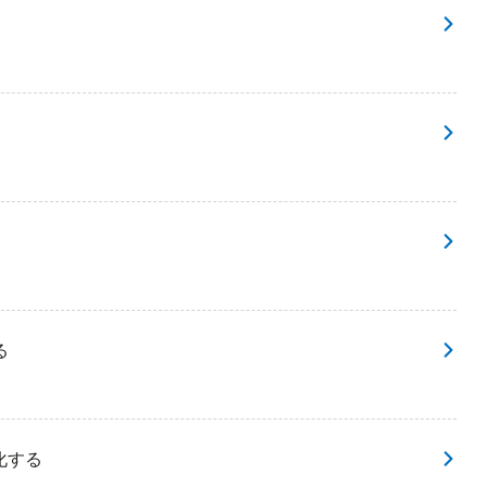
る
化する