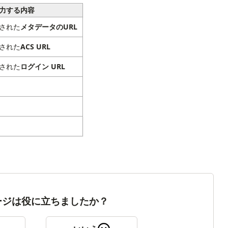
力する内容
された
メタデータのURL
された
ACS URL
された
ログイン URL
ージは役に立ちましたか？