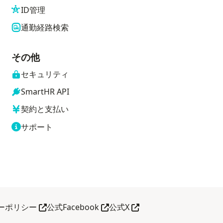
ID管理
通勤経路検索
その他
セキュリティ
SmartHR API
契約と支払い
サポート
別タブで開く
別タブで開く
別タブで開く
ーポリシー
公式Facebook
公式X