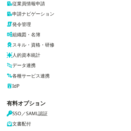
従業員情報申請
申請ナビゲーション
発令管理
組織図・名簿
スキル・資格・研修
人的資本統計
データ連携
各種サービス連携
IdP
有料オプション
SSO／SAML認証
文書配付