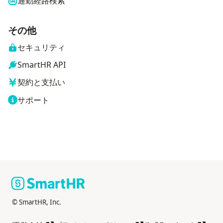
通勤経路検索
その他
セキュリティ
SmartHR API
契約と支払い
サポート
© SmartHR, Inc.
別タブで開く
別タブで開く
別タブ