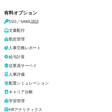
有料オプション
SSO／SAML認証
文書配付
勤怠管理
人事労務レポート
給与計算
従業員サーベイ
人事評価
配置シミュレーション
キャリア台帳
学習管理
HRアナリティクス