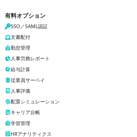
有料オプション
SSO／SAML認証
文書配付
勤怠管理
人事労務レポート
給与計算
従業員サーベイ
人事評価
配置シミュレーション
キャリア台帳
学習管理
HRアナリティクス