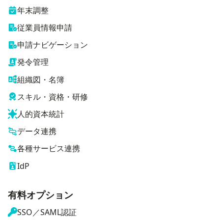
年末調整
従業員情報申請
申請ナビゲーション
発令管理
組織図・名簿
スキル・資格・研修
人的資本統計
データ連携
各種サービス連携
IdP
有料オプション
SSO／SAML認証