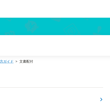
方ガイド
文書配付