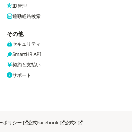
ID管理
通勤経路検索
その他
セキュリティ
SmartHR API
契約と支払い
サポート
別タブで開く
別タブで開く
別タブで開く
ーポリシー
公式Facebook
公式X