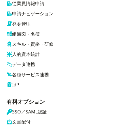
従業員情報申請
申請ナビゲーション
発令管理
組織図・名簿
スキル・資格・研修
人的資本統計
データ連携
各種サービス連携
IdP
有料オプション
SSO／SAML認証
文書配付