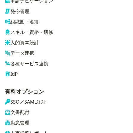
申請ナビゲーション
発令管理
組織図・名簿
スキル・資格・研修
人的資本統計
データ連携
各種サービス連携
IdP
有料オプション
SSO／SAML認証
文書配付
勤怠管理