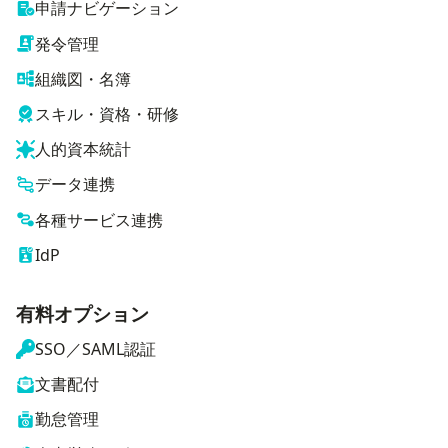
申請ナビゲーション
発令管理
組織図・名簿
スキル・資格・研修
人的資本統計
データ連携
各種サービス連携
IdP
有料オプション
SSO／SAML認証
文書配付
勤怠管理