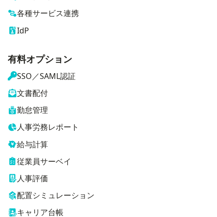
各種サービス連携
IdP
有料オプション
SSO／SAML認証
文書配付
勤怠管理
人事労務レポート
給与計算
従業員サーベイ
人事評価
配置シミュレーション
キャリア台帳