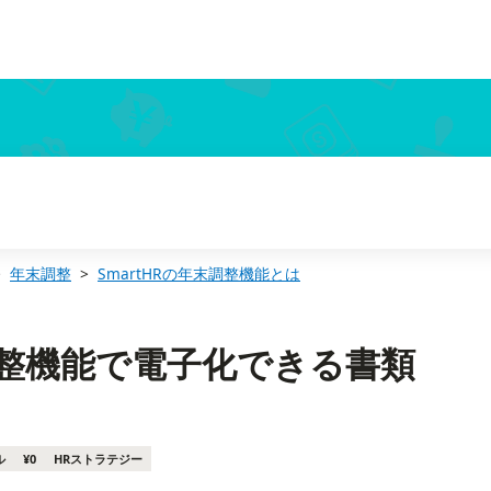
年末調整
SmartHRの年末調整機能とは
末調整機能で電子化できる書類
ル
¥0
HRストラテジー