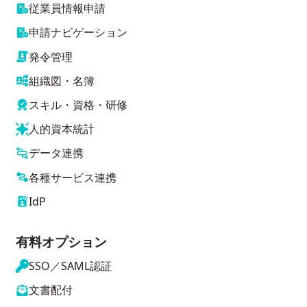
従業員情報申請
申請ナビゲーション
発令管理
組織図・名簿
スキル・資格・研修
人的資本統計
データ連携
各種サービス連携
IdP
有料オプション
SSO／SAML認証
文書配付