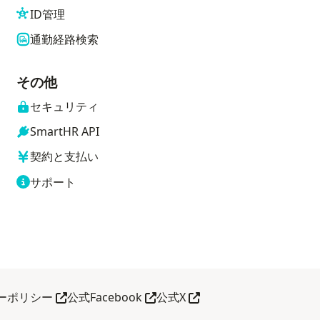
ID管理
通勤経路検索
その他
セキュリティ
SmartHR API
契約と支払い
サポート
別タブで開く
別タブで開く
別タブで開く
ーポリシー
公式Facebook
公式X