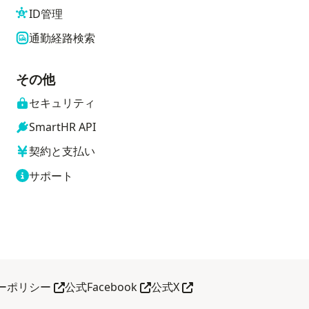
ID管理
通勤経路検索
その他
セキュリティ
SmartHR API
契約と支払い
サポート
別タブで開く
別タブで開く
別タブで開く
ーポリシー
公式Facebook
公式X