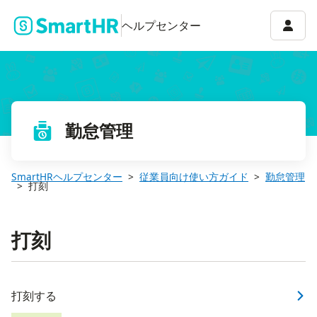
アカウ
ヘルプセンター
勤怠管理
SmartHRヘルプセンター
従業員向け使い方ガイド
勤怠管理
打刻
打刻
打刻する