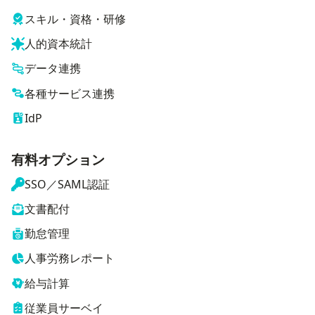
スキル・資格・研修
人的資本統計
データ連携
各種サービス連携
IdP
有料オプション
SSO／SAML認証
文書配付
勤怠管理
人事労務レポート
給与計算
従業員サーベイ