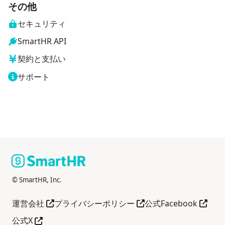
その他
セキュリティ
SmartHR API
契約と支払い
サポート
© SmartHR, Inc.
別タブで開く
別タブで開く
別タブ
運営会社
プライバシーポリシー
公式Facebook
別タブで開く
公式X