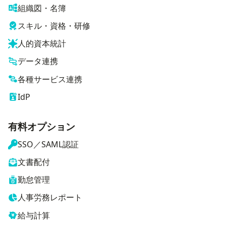
組織図・名簿
スキル・資格・研修
人的資本統計
データ連携
各種サービス連携
IdP
有料オプション
SSO／SAML認証
文書配付
勤怠管理
人事労務レポート
給与計算