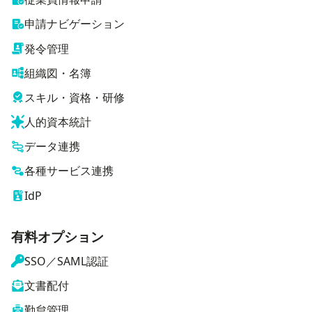
申請ナビゲーション
発令管理
組織図・名簿
スキル・資格・研修
人的資本統計
データ連携
各種サービス連携
IdP
有料オプション
SSO／SAML認証
文書配付
勤怠管理