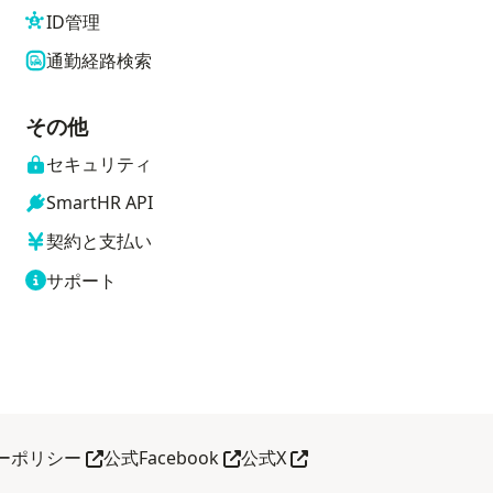
ID管理
通勤経路検索
その他
セキュリティ
SmartHR API
契約と支払い
サポート
別タブで開く
別タブで開く
別タブで開く
ーポリシー
公式Facebook
公式X