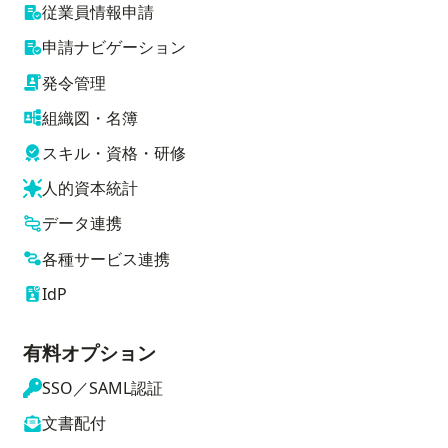
従業員情報申請
申請ナビゲーション
発令管理
組織図・名簿
スキル・資格・研修
人的資本統計
データ連携
各種サービス連携
IdP
有料オプション
SSO／SAML認証
文書配付