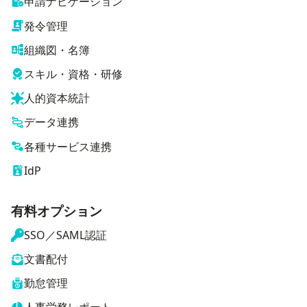
申請ナビゲーション
発令管理
組織図・名簿
スキル・資格・研修
人的資本統計
データ連携
各種サービス連携
IdP
有料オプション
SSO／SAML認証
文書配付
勤怠管理