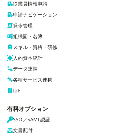
従業員情報申請
申請ナビゲーション
発令管理
組織図・名簿
スキル・資格・研修
人的資本統計
データ連携
各種サービス連携
IdP
有料オプション
SSO／SAML認証
文書配付