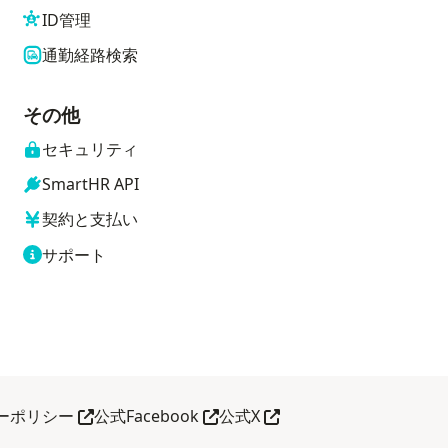
ID管理
通勤経路検索
その他
セキュリティ
SmartHR API
契約と支払い
サポート
別タブで開く
別タブで開く
別タブで開く
ーポリシー
公式Facebook
公式X