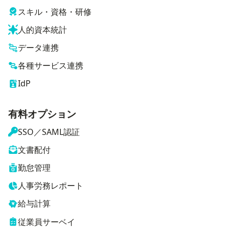
スキル・資格・研修
人的資本統計
データ連携
各種サービス連携
IdP
有料オプション
SSO／SAML認証
文書配付
勤怠管理
人事労務レポート
給与計算
従業員サーベイ