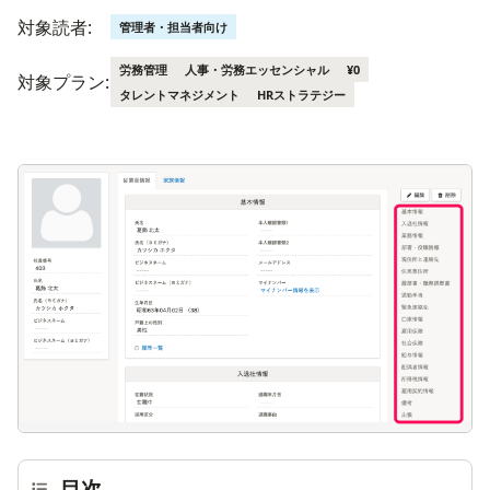
対象読者:
管理者・担当者向け
労務管理
人事・労務エッセンシャル
¥0
対象プラン:
タレントマネジメント
HRストラテジー
画
目次