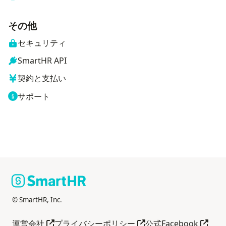
その他
セキュリティ
SmartHR API
契約と支払い
サポート
© SmartHR, Inc.
別タブで開く
別タブで開く
別タブ
運営会社
プライバシーポリシー
公式Facebook