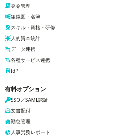
発令管理
組織図・名簿
スキル・資格・研修
人的資本統計
データ連携
各種サービス連携
IdP
有料オプション
SSO／SAML認証
文書配付
勤怠管理
人事労務レポート