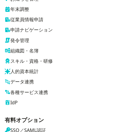
年末調整
従業員情報申請
申請ナビゲーション
発令管理
組織図・名簿
スキル・資格・研修
人的資本統計
データ連携
各種サービス連携
IdP
有料オプション
SSO／SAML認証