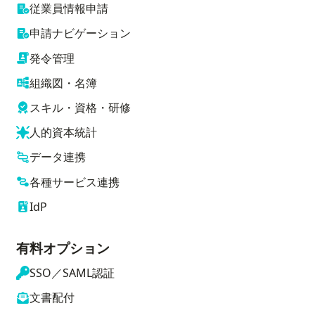
従業員情報申請
申請ナビゲーション
発令管理
組織図・名簿
スキル・資格・研修
人的資本統計
データ連携
各種サービス連携
IdP
有料オプション
SSO／SAML認証
文書配付