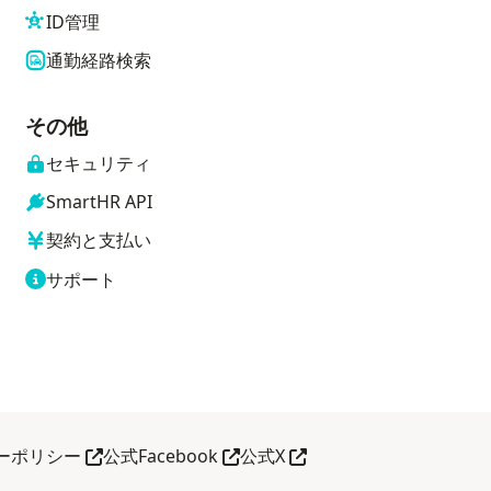
ID管理
通勤経路検索
その他
セキュリティ
SmartHR API
契約と支払い
サポート
別タブで開く
別タブで開く
別タブで開く
ーポリシー
公式Facebook
公式X