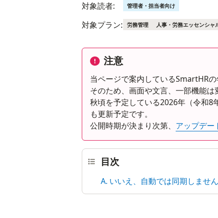
対象読者:
管理者・担当者向け
対象プラン:
労務管理
人事・労務エッセンシャ
注意
当ページで案内しているSmartH
そのため、画面や文言、一部機能は
秋頃を予定している2026年（令和
も更新予定です。
公開時期が決まり次第、
アップデー
目次
A. いいえ、自動では同期しませ