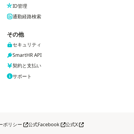
ID管理
通勤経路検索
その他
セキュリティ
SmartHR API
契約と支払い
サポート
別タブで開く
別タブで開く
別タブで開く
ーポリシー
公式Facebook
公式X