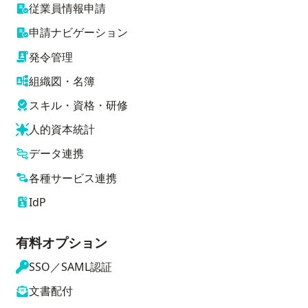
従業員情報申請
申請ナビゲーション
発令管理
組織図・名簿
スキル・資格・研修
人的資本統計
データ連携
各種サービス連携
IdP
有料オプション
SSO／SAML認証
文書配付