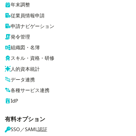
年末調整
従業員情報申請
申請ナビゲーション
発令管理
組織図・名簿
スキル・資格・研修
人的資本統計
データ連携
各種サービス連携
IdP
有料オプション
SSO／SAML認証