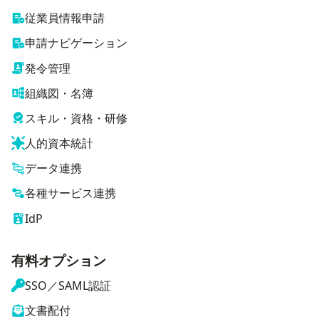
従業員情報申請
申請ナビゲーション
発令管理
組織図・名簿
スキル・資格・研修
人的資本統計
データ連携
各種サービス連携
IdP
有料オプション
SSO／SAML認証
文書配付