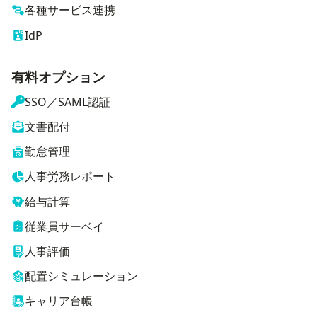
各種サービス連携
IdP
有料オプション
SSO／SAML認証
文書配付
勤怠管理
人事労務レポート
給与計算
従業員サーベイ
人事評価
配置シミュレーション
キャリア台帳