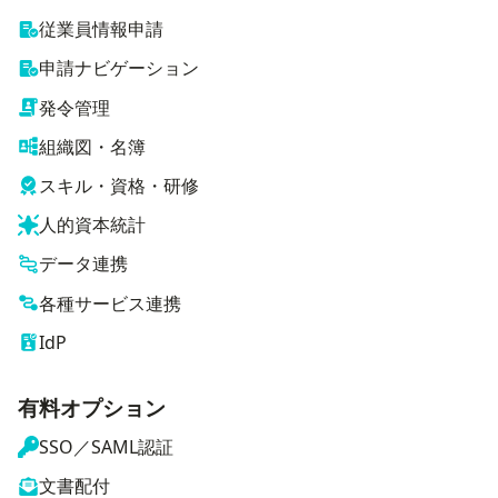
従業員情報申請
申請ナビゲーション
発令管理
組織図・名簿
スキル・資格・研修
人的資本統計
データ連携
各種サービス連携
IdP
有料オプション
SSO／SAML認証
文書配付