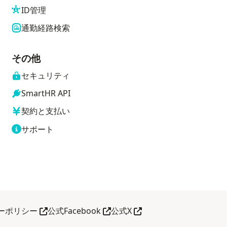
ID管理
通勤経路検索
その他
セキュリティ
SmartHR API
契約と支払い
サポート
別タブで開く
別タブで開く
別タブで開く
ーポリシー
公式Facebook
公式X