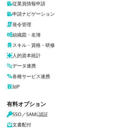
従業員情報申請
申請ナビゲーション
発令管理
組織図・名簿
スキル・資格・研修
人的資本統計
データ連携
各種サービス連携
IdP
有料オプション
SSO／SAML認証
文書配付