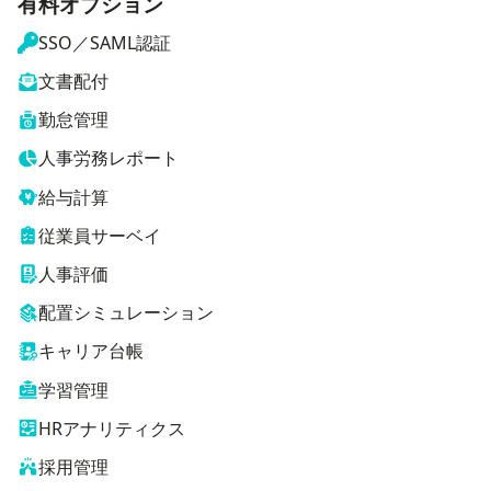
有料オプション
SSO／SAML認証
文書配付
勤怠管理
人事労務レポート
給与計算
従業員サーベイ
人事評価
配置シミュレーション
キャリア台帳
学習管理
HRアナリティクス
採用管理