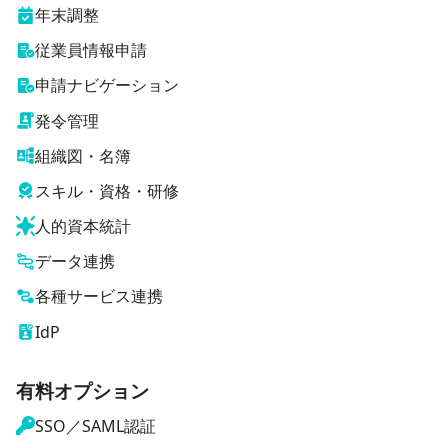
年末調整
従業員情報申請
申請ナビゲーション
発令管理
組織図・名簿
スキル・資格・研修
人的資本統計
データ連携
各種サービス連携
IdP
有料オプション
SSO／SAML認証