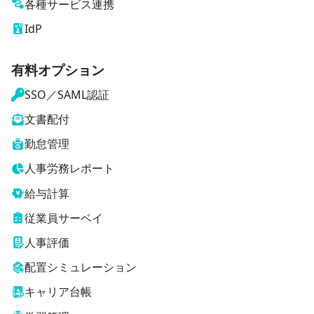
各種サービス連携
IdP
有料オプション
SSO／SAML認証
文書配付
勤怠管理
人事労務レポート
給与計算
従業員サーベイ
人事評価
配置シミュレーション
キャリア台帳