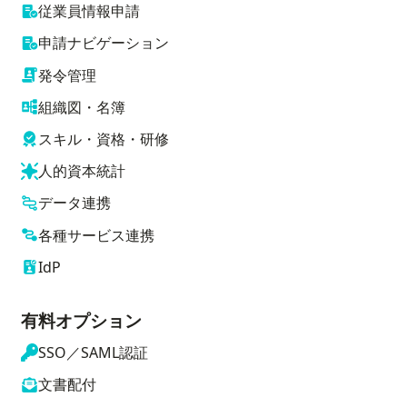
従業員情報申請
申請ナビゲーション
発令管理
組織図・名簿
スキル・資格・研修
人的資本統計
データ連携
各種サービス連携
IdP
有料オプション
SSO／SAML認証
文書配付