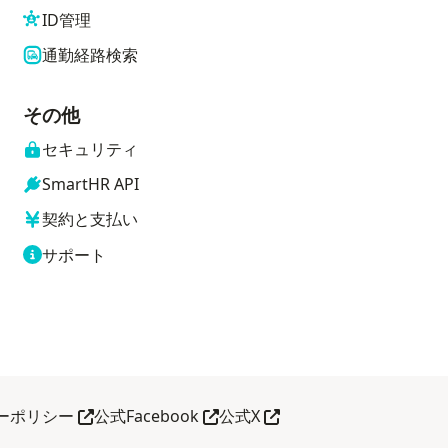
ID管理
通勤経路検索
その他
セキュリティ
SmartHR API
契約と支払い
サポート
別タブで開く
別タブで開く
別タブで開く
ーポリシー
公式Facebook
公式X