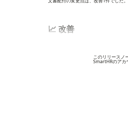
文書配付の変更点は、改善1件でした
📈 改善
このリリースノ
SmartHRの