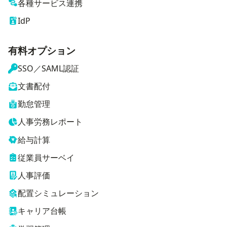
各種サービス連携
IdP
有料オプション
SSO／SAML認証
文書配付
勤怠管理
人事労務レポート
給与計算
従業員サーベイ
人事評価
配置シミュレーション
キャリア台帳