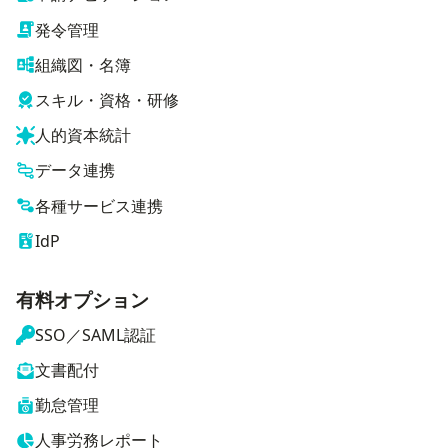
発令管理
組織図・名簿
スキル・資格・研修
人的資本統計
データ連携
各種サービス連携
IdP
有料オプション
SSO／SAML認証
文書配付
勤怠管理
人事労務レポート