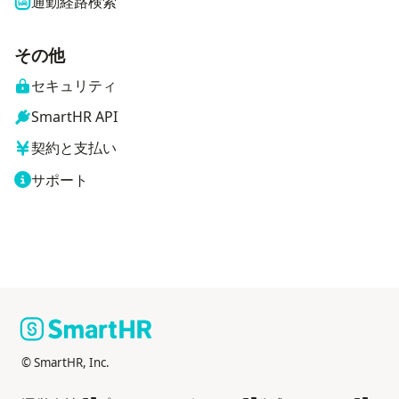
通勤経路検索
その他
セキュリティ
SmartHR API
契約と支払い
サポート
© SmartHR, Inc.
別タブで開く
別タブで開く
別タブ