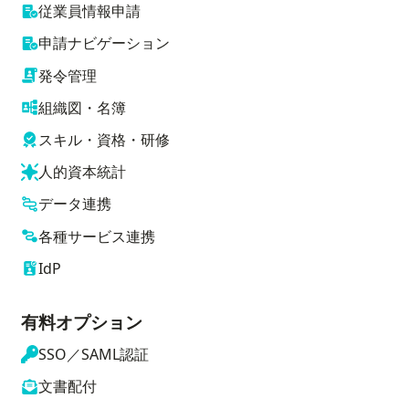
従業員情報申請
申請ナビゲーション
発令管理
組織図・名簿
スキル・資格・研修
人的資本統計
データ連携
各種サービス連携
IdP
有料オプション
SSO／SAML認証
文書配付