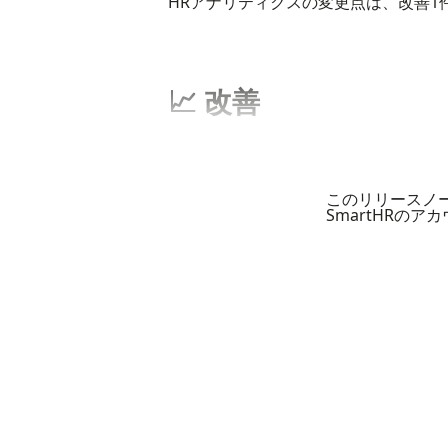
HRアナリティクスの変更点は、改善1
📈 改善
このリリースノ
SmartHRの