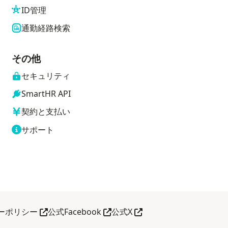
ID管理
通勤経路検索
その他
セキュリティ
SmartHR API
契約と支払い
サポート
別タブで開く
別タブで開く
別タブで開く
ーポリシー
公式Facebook
公式X