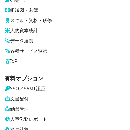
組織図・名簿
スキル・資格・研修
人的資本統計
データ連携
各種サービス連携
IdP
有料オプション
SSO／SAML認証
文書配付
勤怠管理
人事労務レポート
給与計算