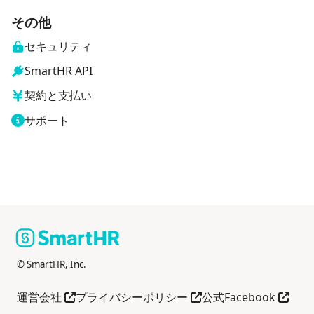
その他
セキュリティ
SmartHR API
契約と支払い
サポート
© SmartHR, Inc.
別タブで開く
別タブで開く
別タブ
運営会社
プライバシーポリシー
公式Facebook