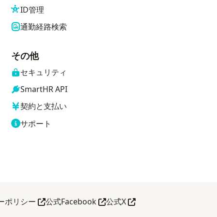
ID管理
通勤経路検索
その他
セキュリティ
SmartHR API
契約と支払い
サポート
別タブで開く
別タブで開く
別タブで開く
ーポリシー
公式Facebook
公式X