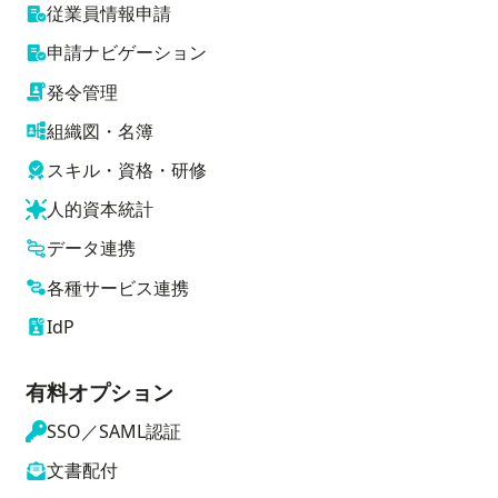
従業員情報申請
申請ナビゲーション
発令管理
組織図・名簿
スキル・資格・研修
人的資本統計
データ連携
各種サービス連携
IdP
有料オプション
SSO／SAML認証
文書配付