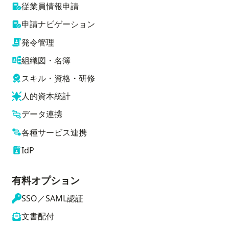
従業員情報申請
申請ナビゲーション
発令管理
組織図・名簿
スキル・資格・研修
人的資本統計
データ連携
各種サービス連携
IdP
有料オプション
SSO／SAML認証
文書配付