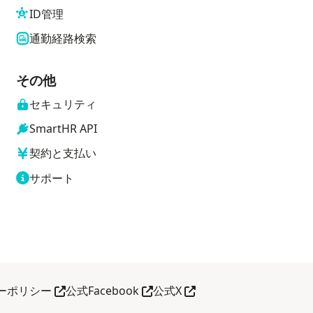
ID管理
通勤経路検索
その他
セキュリティ
SmartHR API
契約と支払い
サポート
別タブで開く
別タブで開く
別タブで開く
ーポリシー
公式Facebook
公式X