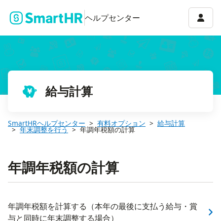
アカウ
ヘルプセンター
給与計算
SmartHRヘルプセンター
有料オプション
給与計算
年末調整を行う
年調年税額の計算
年調年税額の計算
年調年税額を計算する（本年の最後に支払う給与・賞
与と同時に年末調整する場合）