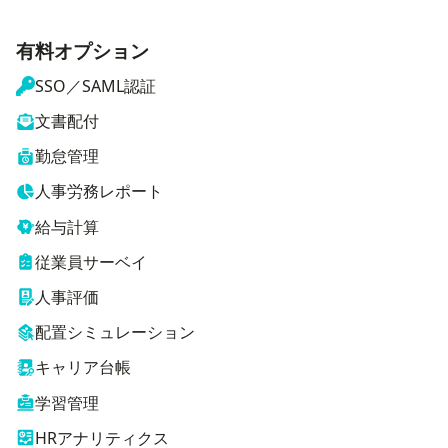
有料オプション
SSO／SAML認証
文書配付
勤怠管理
人事労務レポート
給与計算
従業員サーベイ
人事評価
配置シミュレーション
キャリア台帳
学習管理
HRアナリティクス