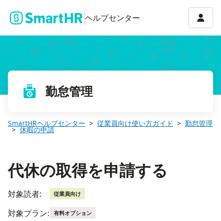
代休の取得を申請する
アカウ
ヘルプセンター
勤怠管理
SmartHRヘルプセンター
従業員向け使い方ガイド
勤怠管理
休暇の申請
代休の取得を申請する
対象読者:
従業員向け
対象プラン:
有料オプション