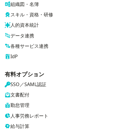
組織図・名簿
スキル・資格・研修
人的資本統計
データ連携
各種サービス連携
IdP
有料オプション
SSO／SAML認証
文書配付
勤怠管理
人事労務レポート
給与計算