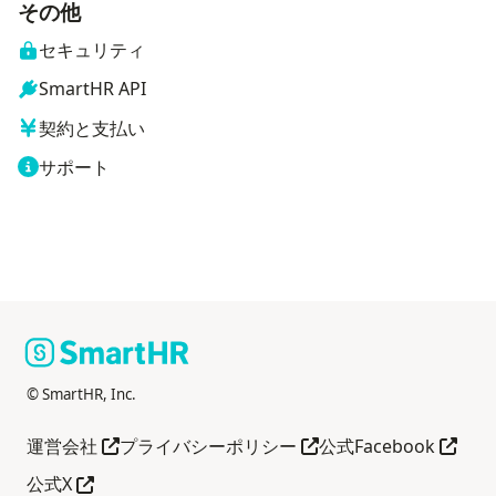
その他
セキュリティ
SmartHR API
契約と支払い
サポート
© SmartHR, Inc.
別タブで開く
別タブで開く
別タブ
運営会社
プライバシーポリシー
公式Facebook
別タブで開く
公式X