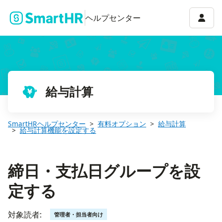
締日・支払日グループを設定する
アカウ
ヘルプセンター
給与計算
SmartHRヘルプセンター
有料オプション
給与計算
給与計算機能を設定する
締日・支払日グループを設
定する
対象読者:
管理者・担当者向け