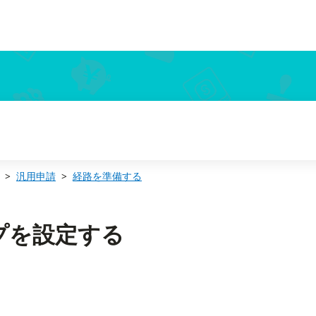
汎用申請
経路を準備する
プを設定する