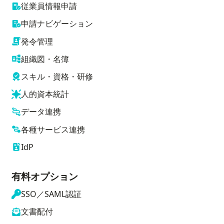
従業員情報申請
申請ナビゲーション
発令管理
組織図・名簿
スキル・資格・研修
人的資本統計
データ連携
各種サービス連携
IdP
有料オプション
SSO／SAML認証
文書配付