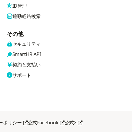
ID管理
通勤経路検索
その他
セキュリティ
SmartHR API
契約と支払い
サポート
別タブで開く
別タブで開く
別タブで開く
ーポリシー
公式Facebook
公式X