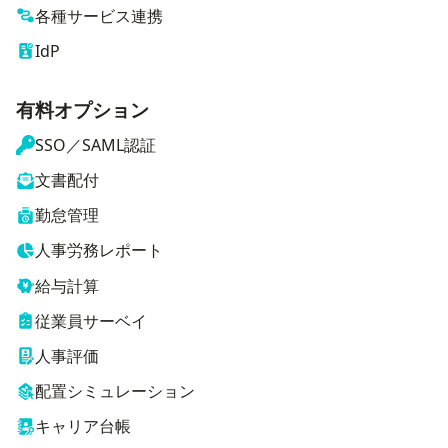
各種サービス連携
IdP
有料オプション
SSO／SAML認証
文書配付
勤怠管理
人事労務レポート
給与計算
従業員サーベイ
人事評価
配置シミュレーション
キャリア台帳