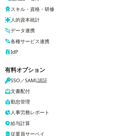
スキル・資格・研修
人的資本統計
データ連携
各種サービス連携
IdP
有料オプション
SSO／SAML認証
文書配付
勤怠管理
人事労務レポート
給与計算
従業員サーベイ